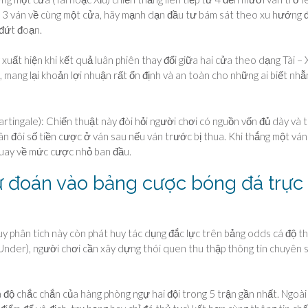
ục 3 ván về cùng một cửa, hãy mạnh dạn đầu tư bám sát theo xu hướng 
 đứt đoạn.
uất hiện khi kết quả luân phiên thay đổi giữa hai cửa theo dạng Tài – 
, mang lại khoản lợi nhuận rất ổn định và an toàn cho những ai biết nhẫ
tingale): Chiến thuật này đòi hỏi người chơi có nguồn vốn đủ dày và 
n đôi số tiền cược ở ván sau nếu ván trước bị thua. Khi thắng một ván
à quay về mức cược nhỏ ban đầu.
ự đoán vào bảng cược bóng đá trực
duy phân tích này còn phát huy tác dụng đắc lực trên bảng odds cá độ t
/Under), người chơi cần xây dựng thói quen thu thập thông tin chuyên 
à độ chắc chắn của hàng phòng ngự hai đội trong 5 trận gần nhất. Ngoài 