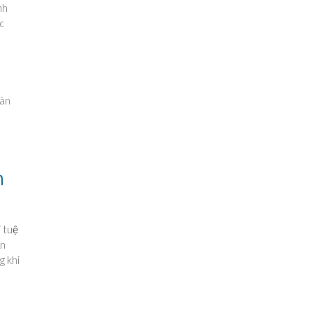
nh
c
oàn
m
 tuệ
ần
g khi