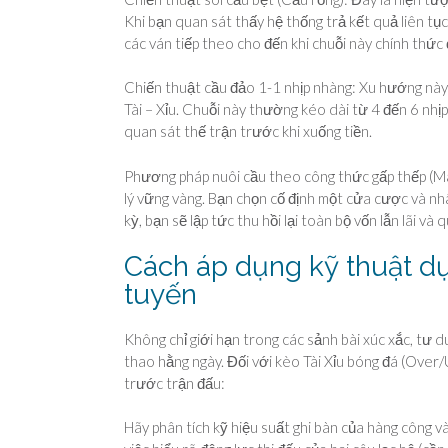
Khi bạn quan sát thấy hệ thống trả kết quả liên t
các ván tiếp theo cho đến khi chuỗi này chính thức
Chiến thuật cầu đảo 1-1 nhịp nhàng: Xu hướng này x
Tài – Xỉu. Chuỗi này thường kéo dài từ 4 đến 6 nhịp
quan sát thế trận trước khi xuống tiền.
Phương pháp nuôi cầu theo công thức gấp thếp (Mar
lý vững vàng. Bạn chọn cố định một cửa cược và nhâ
kỳ, bạn sẽ lập tức thu hồi lại toàn bộ vốn lẫn lãi v
Cách áp dụng kỹ thuật d
tuyến
Không chỉ giới hạn trong các sảnh bài xúc xắc, tư 
thao hằng ngày. Đối với kèo Tài Xỉu bóng đá (Over
trước trận đấu:
Hãy phân tích kỹ hiệu suất ghi bàn của hàng công v