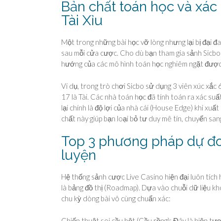
Bản chất toán học và xác
Tài Xỉu
Một trong những bài học vỡ lòng nhưng lại bị đại đa
sau mỗi cửa cược. Cho dù bạn tham gia sảnh Sicbo (l
hướng của các mô hình toán học nghiêm ngặt được l
Ví dụ, trong trò chơi Sicbo sử dụng 3 viên xúc xắc
17 là Tài. Các nhà toán học đã tính toán ra xác su
lại chính là độ lợi của nhà cái (House Edge) khi xuấ
chất này giúp bạn loại bỏ tư duy mê tín, chuyển sang
Top 3 phương pháp dự đoán
luyện
Hệ thống sảnh cược Live Casino hiện đại luôn tích
là bảng đồ thị (Roadmap). Dựa vào chuỗi dữ liệu kh
chu kỳ dòng bài vô cùng chuẩn xác:
Chiến thuật soi cầu bệt (Cầu rồng): Đây là hiện tượ